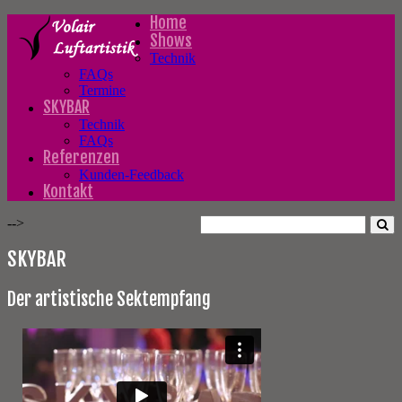
Home
Shows
Technik
FAQs
Termine
SKYBAR
Technik
FAQs
Referenzen
Kunden-Feedback
Kontakt
-->
SKYBAR
Der artistische Sektempfang