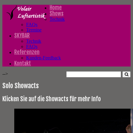
Home
Shows
Technik
FAQs
Termine
SKYBAR
Technik
FAQs
Referenzen
Kunden-Feedback
Kontakt
-->
Solo Showacts
Klicken Sie auf die Showacts für mehr Info